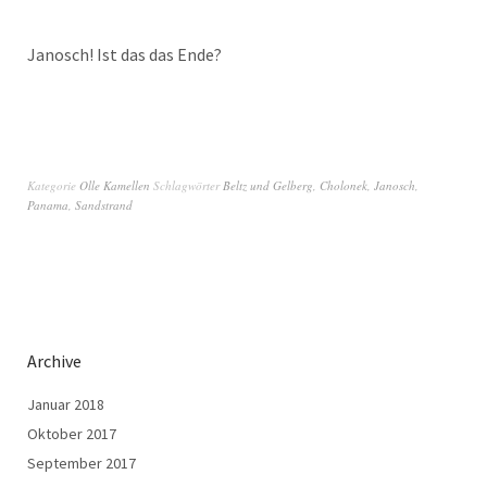
Janosch! Ist das das Ende?
Kategorie
Olle Kamellen
Schlagwörter
Beltz und Gelberg
,
Cholonek
,
Janosch
,
Panama
,
Sandstrand
Archive
Januar 2018
Oktober 2017
September 2017