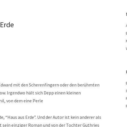
 Erde
?
 Edward mit den Scherenfingern oder den berühmten
ow. Irgendwo hält sich Depp einen kleinen
il,
von dem eine Perle
 “Haus aus Erde”. Und der Autor ist kein anderer als
st sein einziger Roman und von der Tochter Guthries