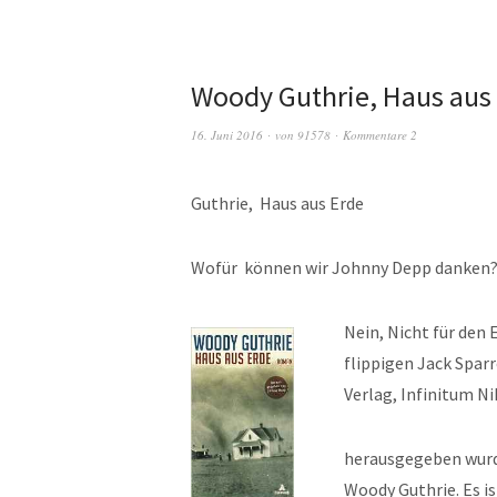
Woody Guthrie, Haus aus
16. Juni 2016
von
91578
Kommentare 2
Guthrie, Haus aus Erde
Wofür können wir Johnny Depp danken
Nein, Nich
t für den
flippigen
Jack Sparr
Verlag,
Infinitum Nih
herausgegeben wurde,
Woody Guthrie. Es i