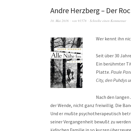
Andre Herzberg – Der Ro
10. Mai 2016
von
91578
Schreibe einen Kommentar
Wer kennt ihn ni
Seit über 30 Jahr
Ein berühmter Ti
Platte.
Paule Pank
City, den Puhdys u
Nach den langen 
der Wende, nicht ganz freiwillig. Die Ban
Und er mußte psychotherapeutisch betr
seiner Vergangenheit bewußt zu werden.
jüdischen Familie in so kurzen überzeugen