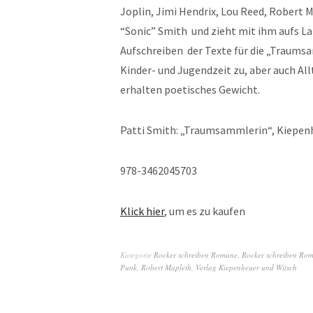
Joplin, Jimi Hendrix, Lou Reed, Robert M
“Sonic” Smith und zieht mit ihm aufs La
Aufschreiben der Texte für die „Traumsa
Kinder- und Jugendzeit zu, aber auch A
erhalten poetisches Gewicht.
Patti Smith: „Traumsammlerin“, Kiepenhe
978-3462045703
Klick hier
, um es zu kaufen
Kategorie
Rocker schreiben Romane
,
Rocker schreiben Ro
Punk
,
Robert Mapleth
,
Verlag Kiepenheuer und Witsch