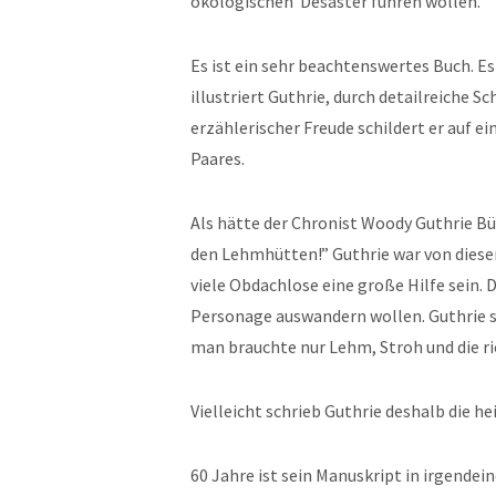
ökologischen Desaster führen wollen.
Es ist ein sehr beachtenswertes Buch. Es
illustriert Guthrie, durch detailreiche S
erzählerischer Freude schildert er auf e
Paares.
Als hätte der Chronist Woody Guthrie B
den Lehmhütten!” Guthrie war von dieser 
viele Obdachlose eine große Hilfe sein. D
Personage auswandern wollen. Guthrie sa
man brauchte nur Lehm, Stroh und die ri
Vielleicht schrieb Guthrie deshalb die h
60 Jahre ist sein Manuskript in irgendein