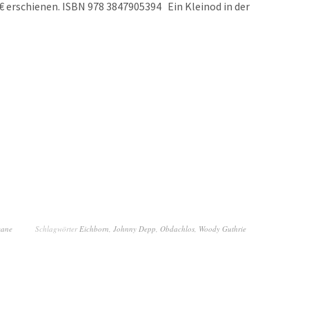
9€ erschienen. ISBN 978 3847905394
Ein Kleinod in der
mane
Schlagwörter
Eichborn
,
Johnny Depp
,
Obdachlos
,
Woody Guthrie