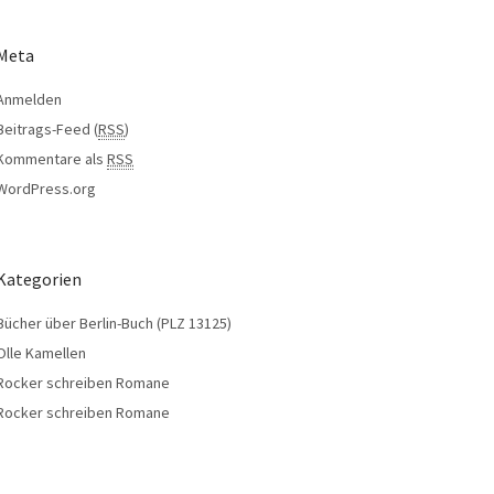
Meta
Anmelden
Beitrags-Feed (
RSS
)
Kommentare als
RSS
WordPress.org
Kategorien
Bücher über Berlin-Buch (PLZ 13125)
Olle Kamellen
Rocker schreiben Romane
Rocker schreiben Romane