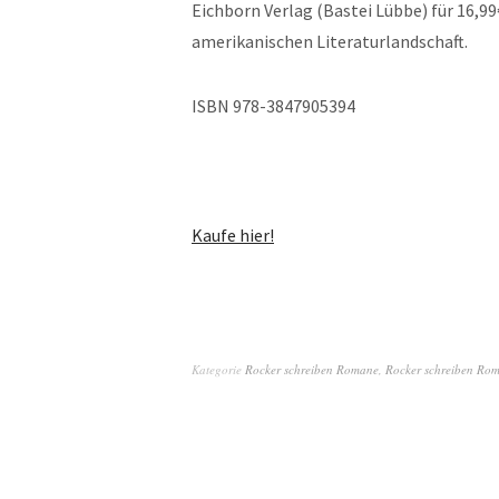
Eichborn Verlag (Bastei Lübbe) für 16,9
amerikanischen Literaturlandschaft.
ISBN 978-3847905394
Kaufe hier!
Kategorie
Rocker schreiben Romane
,
Rocker schreiben Ro