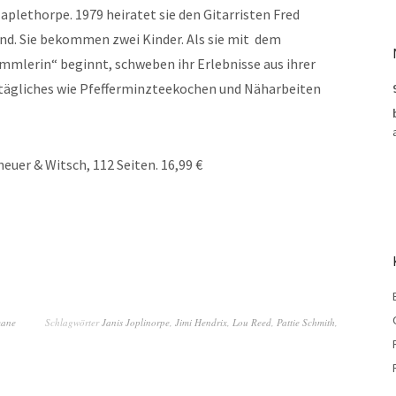
aplethorpe. 1979 heiratet sie den Gitarristen Fred
nd. Sie bekommen zwei Kinder. Als sie mit dem
mmlerin“ beginnt, schweben ihr Erlebnisse aus ihrer
lltägliches wie Pfefferminzteekochen und Näharbeiten
uer & Witsch, 112 Seiten. 16,99 €
mane
Schlagwörter
Janis Joplinorpe
,
Jimi Hendrix
,
Lou Reed
,
Pattie Schmith
,