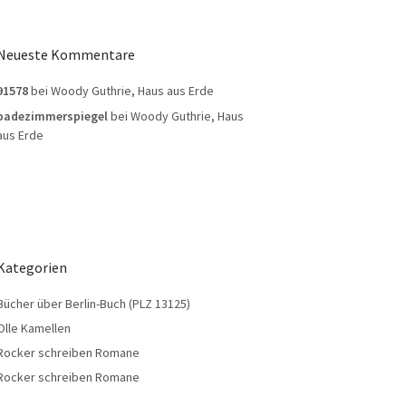
Neueste Kommentare
91578
bei
Woody Guthrie, Haus aus Erde
badezimmerspiegel
bei
Woody Guthrie, Haus
aus Erde
Kategorien
Bücher über Berlin-Buch (PLZ 13125)
Olle Kamellen
Rocker schreiben Romane
Rocker schreiben Romane