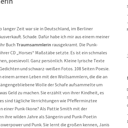
erin
o langer Zeit war sie in Deutschland, im Berliner
sverkauft. Schade. Dafür habe ich mir aus einem meiner
ihr Buch
Traumsammlerin
rausgekramt. Die Punk-
 ihrer CD „Horses“ Maßstäbe setzte. Es ist ein schmales
en, poesievoll. Ganz persönlich. Kleine lyrische Texte
Gedichten und schwarz-weißen Fotos. 108 Seiten Poesie.
on einem armen Leben mit den Wollsammlern, die die an
hängengebliebene Wolle der Schafe aufsammelte um
as Geld zu machen. Sie erzählt von ihrer Kindheit, es
 es sind tägliche Verrichtungen wie Pfefferminztee
en einer Punk-Ikone? Als Pattie Smith mit der
en ihre wilden Jahre als Sängerin und Punk-Poetin
Flowerpower und Punk. Sie lernt die großen kennen, Janis