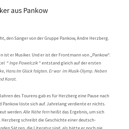
cker aus Pankow
cht, den Sänger von der Gruppe Pankow, Andre Herzberg.
en ist er Musiker. Und er ist der Frontmann von „Pankow“.
tel “
Inge Pawelczik
“ entstand gleich auf der ersten
e, Hans Im Glück folgten. Er war im Musik-Olymp. Neben
nd Karat.
Jahren des Tourens gab es für Herzberg eine Pause nach
d Pankow löste sich auf. Jahrelang verdiente er nichts.
eut werden.
Alle Nähe fern
heißt das Ergebnis, um sich
 Herzberg schreibt die Geschichte einer deutsch-
den Sätzen, die Literatur sind, als hätte er noch nie