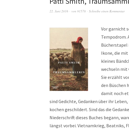
Patti Smith, Traumsamml
22. Juni 2016
von
91578
Schreibe einen Kommentar
Vor garnicht s
Tempodrom. Au
Bücherstapel 
Ikone, die mit
kleines Bändch
wechseln mit 
Sie erzählt v
den Büschen 
damit noch etw
sind Gedichte, Gedanken über ihr Leben,
kochen geschildert. Sind das die Gedank
Niederschrift dieses Buches begann, war
längst vorbei. Vietnamkrieg, Beatniks, 